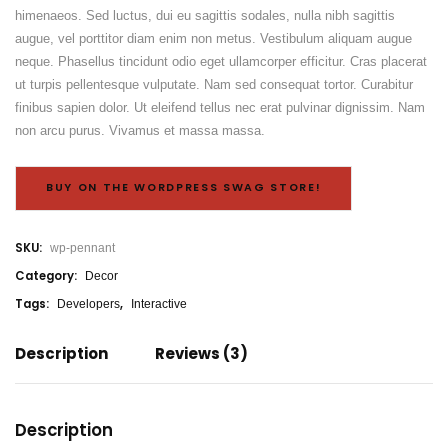
himenaeos. Sed luctus, dui eu sagittis sodales, nulla nibh sagittis
augue, vel porttitor diam enim non metus. Vestibulum aliquam augue
neque. Phasellus tincidunt odio eget ullamcorper efficitur. Cras placerat
ut turpis pellentesque vulputate. Nam sed consequat tortor. Curabitur
finibus sapien dolor. Ut eleifend tellus nec erat pulvinar dignissim. Nam
non arcu purus. Vivamus et massa massa.
BUY ON THE WORDPRESS SWAG STORE!
SKU:
wp-pennant
Category:
Decor
Tags:
,
Developers
Interactive
Description
Reviews (3)
Description