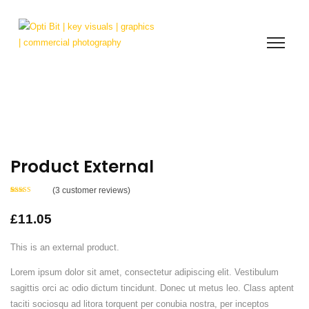
Product External
(
3
customer reviews)
Rated
3
4.00
out
of 5 based
£
11.05
on
customer
ratings
This is an external product.
Lorem ipsum dolor sit amet, consectetur adipiscing elit. Vestibulum
sagittis orci ac odio dictum tincidunt. Donec ut metus leo. Class aptent
taciti sociosqu ad litora torquent per conubia nostra, per inceptos