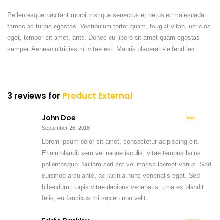
Pellentesque habitant morbi tristique senectus et netus et malesuada
fames ac turpis egestas. Vestibulum tortor quam, feugiat vitae, ultricies
eget, tempor sit amet, ante. Donec eu libero sit amet quam egestas
semper. Aenean ultricies mi vitae est. Mauris placerat eleifend leo.
3 reviews for
Product External
John Doe
Rate
September 26, 2018
2
d
out
of 5
Lorem ipsum dolor sit amet, consectetur adipiscing elit.
Etiam blandit sem vel neque iaculis, vitae tempus lacus
pellentesque. Nullam sed est vel massa laoreet varius. Sed
euismod arcu ante, ac lacinia nunc venenatis eget. Sed
bibendum, turpis vitae dapibus venenatis, urna ex blandit
felis, eu faucibus mi sapien non velit.