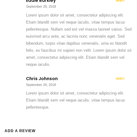
Eddie Barkley
5
Rated
out
September 26, 2018
of 5
Lorem ipsum dolor sit amet, consectetur adipiscing elit.
Etiam blandit sem vel neque iaculis, vitae tempus lacus
pellentesque. Nullam sed est vel massa laoreet varius. Sed
euismod arcu ante, ac lacinia nunc venenatis eget. Sed
bibendum, turpis vitae dapibus venenatis, urna ex blandit
felis, eu faucibus mi sapien non velit. Lorem ipsum dolor sit
amet, consectetur adipiscing elit. Etiam blandit sem vel
neque iaculis.
Chris Johnson
5
Rated
out
September 26, 2018
of 5
Lorem ipsum dolor sit amet, consectetur adipiscing elit.
Etiam blandit sem vel neque iaculis, vitae tempus lacus
pellentesque.
ADD A REVIEW