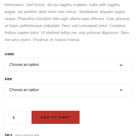
himenaeos. Sed luctus, dui eu sagittis sodales, nulla nibh sagittis
augue, vel porttitor diam enim non metus. Vestibulum aliquam augue
neque. Phasellus tincidunt odio eget ullamcorper efficitur. Cras placerat
ut turpis pellentesque vulputate. Nam sed consequat tortor. Curabitur
finibus sapien dolor. Ut eleifend tellus nec erat pulvinar dignissim. Nam
non arcu purus. Vivamus et massa massa.
color
size
P
r
ADD TO CART
o
d
u
c
SKU:
woo-vneck-tee
t