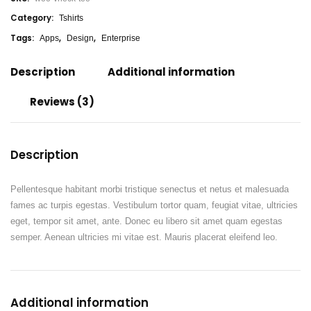
V
a
Category:
Tshirts
r
i
Tags:
,
,
Apps
Design
Enterprise
a
b
l
Description
Additional information
e
q
u
a
Reviews (3)
n
t
i
t
y
Description
Pellentesque habitant morbi tristique senectus et netus et malesuada
fames ac turpis egestas. Vestibulum tortor quam, feugiat vitae, ultricies
eget, tempor sit amet, ante. Donec eu libero sit amet quam egestas
semper. Aenean ultricies mi vitae est. Mauris placerat eleifend leo.
Additional information