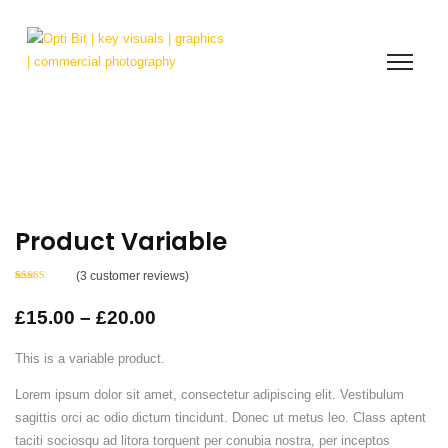
Product Variable
(
3
customer reviews)
Rated
3
4.00
out
of 5 based
£
15.00
–
£
20.00
on
customer
ratings
This is a variable product.
Lorem ipsum dolor sit amet, consectetur adipiscing elit. Vestibulum
sagittis orci ac odio dictum tincidunt. Donec ut metus leo. Class aptent
taciti sociosqu ad litora torquent per conubia nostra, per inceptos