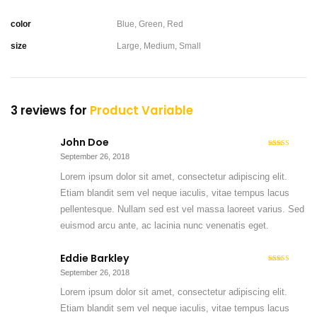
color
Blue, Green, Red
size
Large, Medium, Small
3 reviews for
Product Variable
John Doe
4
Rated
September 26, 2018
out of 5
Lorem ipsum dolor sit amet, consectetur adipiscing elit.
Etiam blandit sem vel neque iaculis, vitae tempus lacus
pellentesque. Nullam sed est vel massa laoreet varius. Sed
euismod arcu ante, ac lacinia nunc venenatis eget.
Eddie Barkley
5
Rated
out
September 26, 2018
of 5
Lorem ipsum dolor sit amet, consectetur adipiscing elit.
Etiam blandit sem vel neque iaculis, vitae tempus lacus