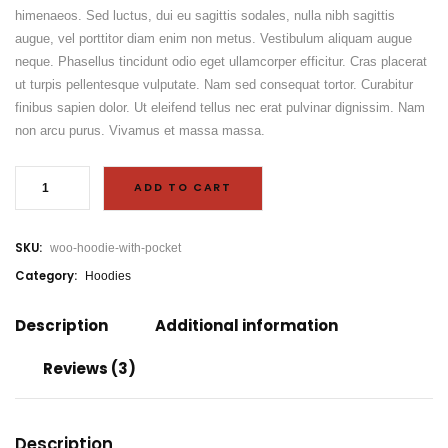
himenaeos. Sed luctus, dui eu sagittis sodales, nulla nibh sagittis
augue, vel porttitor diam enim non metus. Vestibulum aliquam augue
neque. Phasellus tincidunt odio eget ullamcorper efficitur. Cras placerat
ut turpis pellentesque vulputate. Nam sed consequat tortor. Curabitur
finibus sapien dolor. Ut eleifend tellus nec erat pulvinar dignissim. Nam
non arcu purus. Vivamus et massa massa.
H
o
ADD TO CART
o
d
i
e
SKU:
woo-hoodie-with-pocket
w
i
t
Category:
Hoodies
h
P
o
Description
Additional information
c
k
e
Reviews (3)
t
q
u
a
n
t
Description
i