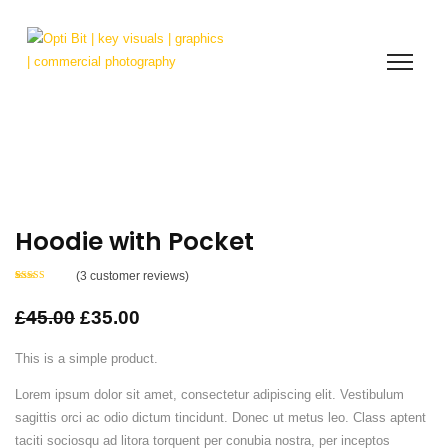
Hoodie with Pocket
(
3
customer reviews)
Rated
3
4.67
out
of 5 based
£
45.00
£
35.00
on
customer
ratings
This is a simple product.
Lorem ipsum dolor sit amet, consectetur adipiscing elit. Vestibulum
sagittis orci ac odio dictum tincidunt. Donec ut metus leo. Class aptent
taciti sociosqu ad litora torquent per conubia nostra, per inceptos