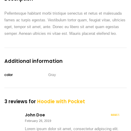
t
y
Pellentesque habitant morbi tristique senectus et netus et malesuada
fames ac turpis egestas. Vestibulum tortor quam, feugiat vitae, ultricies
eget, tempor sit amet, ante. Donec eu libero sit amet quam egestas
semper. Aenean ultricies mi vitae est. Mauris placerat eleifend leo.
Additional information
color
Gray
3 reviews for
Hoodie with Pocket
John Doe
5
Rated
out
February 26, 2019
of 5
Lorem ipsum dolor sit amet, consectetur adipiscing elit.